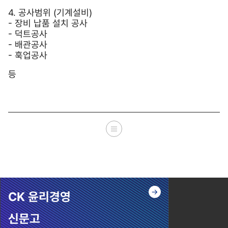
4. 공사범위 (기계설비)
- 장비 납품 설치 공사
- 덕트공사
- 배관공사
- 훅업공사
등
CK 윤리경영
신문고