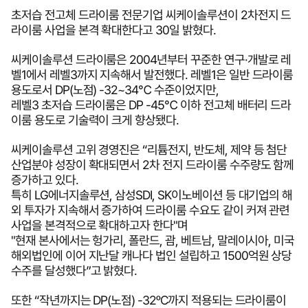
초저습 전고체 드라이룸 전문기업 씨케이솔루션이 2차전지 드
라이룸 사업을 본격 확대한다고 30일 밝혔다.
씨케이솔루션 드라이룸은 2004년부터 꾸준한 연구·개발로 레
벨1에서 레벨3까지 지속해서 발전했다. 레벨1은 일반 드라이룸
용도로서 DP(노점) -32~34℃ 수준이었지만,
레벨3 초저습 드라이룸은 DP -45℃ 이하 전고체 배터리 드라
이룸 용도로 기술력이 크게 향상됐다.
씨케이솔루션 고위 경영진은 “리튬전지, 반도체, 제약 등 첨단
산업분야 성장이 확대되면서 2차 전지 드라이룸 수주량도 함께
증가하고 있다.
특히 LG에너지솔루션, 삼성SDI, SK이노베이션 등 대기업의 해
외 투자가 지속해서 증가하여 드라이룸 수요도 같이 커져 관련
사업을 본격적으로 확대하고자 한다"며
"현재 본사에서는 헝가리, 폴란드, 괌, 베트남, 말레이시아, 미국
해외법인에 이어 지난달 캐나다 법인 설립하고 1500억원 상당
수주를 달성했다”고 밝혔다.
또한 “작년까지는 DP(노점) -32ºC까지 적용되는 드라이룸이